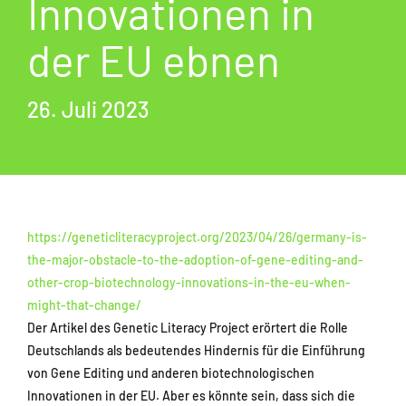
Innovationen in
der EU ebnen
26. Juli 2023
https://geneticliteracyproject.org/2023/04/26/germany-is-
the-major-obstacle-to-the-adoption-of-gene-editing-and-
other-crop-biotechnology-innovations-in-the-eu-when-
might-that-change/
Der Artikel des Genetic Literacy Project erörtert die Rolle
Deutschlands als bedeutendes Hindernis für die Einführung
von Gene Editing und anderen biotechnologischen
Innovationen in der EU. Aber es könnte sein, dass sich die