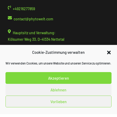
+49216277859
contact@
phytowelt.com
Hauptsitz und Verwaltung:
Kölsumer Weg 33, D-41334 Nettetal
Cookie-Zustimmung verwalten
Entwicklung und Produktion:
Nattermannallee 1, P24, D-50829 Köln
Wir verwenden Cookies, um unsere Website und unseren Service zu optimieren.
Akzeptieren
Ablehnen
Impressum
Privacy
Vorlieben
© 2025 phytowelt GreenTechnologies GmbH